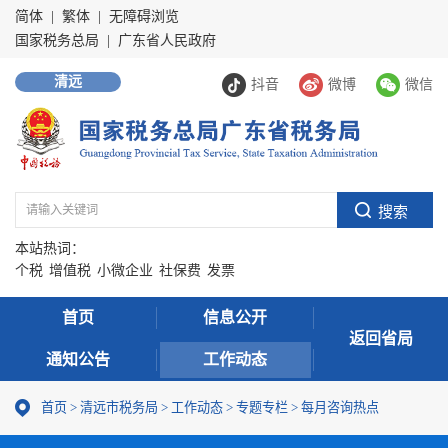
简体
|
繁体
|
无障碍浏览
国家税务总局
|
广东省人民政府
清远
抖音
微博
微信
本站热词：
个税
增值税
小微企业
社保费
发票
首页
信息公开
返回省局
通知公告
工作动态
首页
>
清远市税务局
>
工作动态
>
专题专栏
>
每月咨询热点