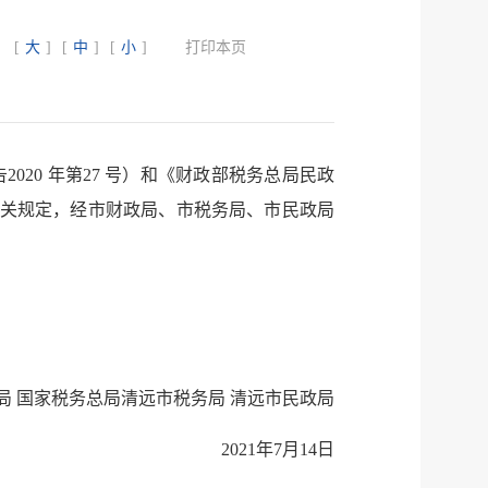
：
[
大
]
[
中
]
[
小
]
打印本页
服务网
政务
公示
执法
20 年第27 号）和《财政部税务总局民政
的相关规定，经市财政局、市税务局、市民政局
税务局
电子
。
微信
微博
新浪
传递
政声
局 国家税务总局清远市税务局 清远市民政局
建议
网站
2021年7月14日