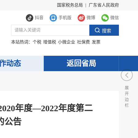
国家税务总局
|
广东省人民政府
抖音
手机版
微博
微信
本站热词：
个税
增值税
小微企业
社保费
发票
作动态
返回省局
展
开
边
栏
20年度—2022年度第二
的公告