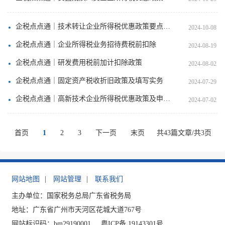
企税点点通｜技术转让企业所得税优惠政策要点解答
2024-10-08
企税点点通｜企业所得税业务招待费税前扣除
2024-08-19
企税点点通｜研发费用税前加计扣除政策
2024-08-02
企税点点通｜固定资产税收折旧政策及填写实务
2024-07-29
企税点点通｜高新技术企业所得税优惠政策及申报操作指南
2024-07-02
首页
1
2
3
下一页
末页
共43篇文章/共3页
网站地图
|
网站管理
|
联系我们
主办单位：国家税务总局广东省税务局
地址：广东省广州市天河区花城大道767号
网站标识码：bm29190001
粤ICP备 19143301号