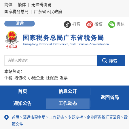
简体
|
繁体
|
无障碍浏览
国家税务总局
|
广东省人民政府
清远
抖音
微博
微信
本站热词：
个税
增值税
小微企业
社保费
发票
首页
信息公开
返回省局
通知公告
工作动态
首页
>
清远市税务局
>
工作动态
>
专题专栏
>
企业所得税汇算清缴
>
政
策文件