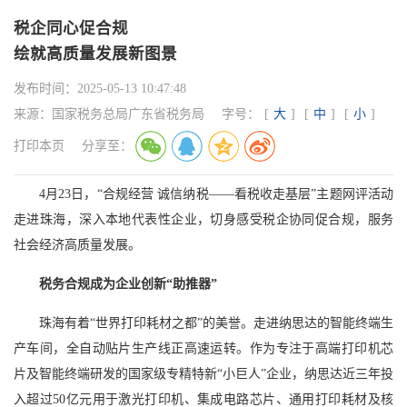
税企同心促合规
绘就高质量发展新图景
发布时间：
2025-05-13 10:47:48
来源：
国家税务总局广东省税务局
字号：
[
大
]
[
中
]
[
小
]
打印本页
分享至：
4月23日，“合规经营 诚信纳税——看税收走基层”主题网评活动
走进珠海，深入本地代表性企业，切身感受税企协同促合规，服务
社会经济高质量发展。
税务合规成为企业创新“助推器”
珠海有着“世界打印耗材之都”的美誉。走进纳思达的智能终端生
产车间，全自动贴片生产线正高速运转。作为专注于高端打印机芯
片及智能终端研发的国家级专精特新“小巨人”企业，纳思达近三年投
入超过50亿元用于激光打印机、集成电路芯片、通用打印耗材及核