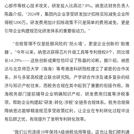
心部件等核心技术攻关，研发投入比高达7.8%。纳思达财务负责人
陈磊介绍，“2024年，集团内企业享受研发加计扣除实际减免企业所
得税5200万。研发费用加计扣除政策不只是简单的费用减免，更是
引导企业构建规范化研发体系的重要驱动力。”
“合规管理不仅是抵御风险的‘防火墙’，更是企业创新的‘助推
器’。”今年以来，纳思达获得芯片升级工具等专利授权8个，同比增
长14.29%——这些创新成果恰恰印证了陈磊的论断。据介绍，纳思
达与北京师范大学（珠海）等粤港澳科研院校建立了紧密的合作关
系，并与多家高校建立联合研究院。产学研合作涉及诸多复杂的经
济与知识产权往来，而税务合规在其中起到了重要的衔接作用。珠
海税务部门提前辅导企业明确知识产权、研发费用归属等涉税事
项，帮助企业构建起“研发-转化-涉税”全链条合规体系。税务合规保
障纳思达能够精准规范享受政策红利，让企业在专利转化过程中没
有后顾之忧，有效提升了发明专利转化效率。
“我们公司连续10年保持A级纳税信用等级，这也让我们顺利通