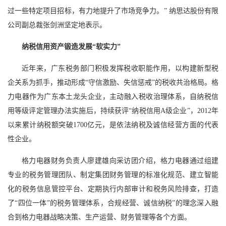
过一些特定项目招标，有力地提升了市场竞争力。” 纳思达股份有限
公司副总裁张剑洲坚定地表示。
纳税信用资产锻造发展“软实力”
近年来，广东税务部门积极发挥税收职能作用，以构建新型税
企关系为抓手，推动形成“守信激励、失信惩戒”的税收共治格局。格
力电器作为广东本土龙头企业，主动融入税收治理体系，自纳税信
用等级评定管理办法实施后，持续获评“纳税信用A级企业”，2012年
以来累计纳税额突破1700亿元，是依法纳税及诚信经营方面的代表
性企业。
格力电器财务负责人廖建雄向采访团介绍，格力电器通过组建
专业的税务管理团队、制定集团财务管理的标准化规范、建立智能
化的税务信息管控平台、定期执行内部审计和税务风险排查，打造
了“四位一体”的税务管理体系，合规经营、诚信纳税”的理念深入融
合到格力电器战略决策、生产运营、财务管理等各个方面。