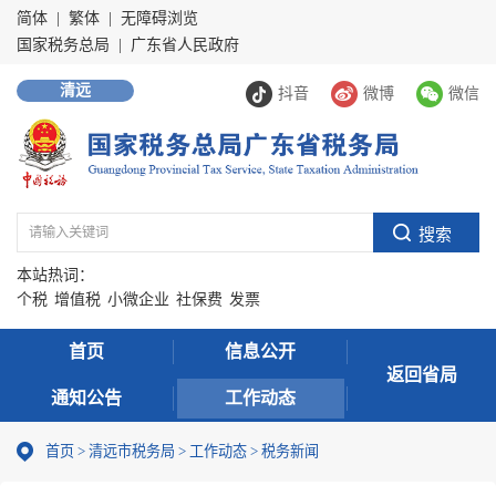
简体
|
繁体
|
无障碍浏览
国家税务总局
|
广东省人民政府
清远
抖音
微博
微信
本站热词：
个税
增值税
小微企业
社保费
发票
首页
信息公开
返回省局
通知公告
工作动态
首页
>
清远市税务局
>
工作动态
>
税务新闻