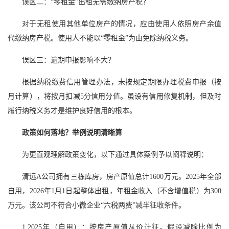
误区二：“零租金”出租无需缴纳房产税？
对于无租使用其他单位房产的情况，应由使用人依照房产余值
代缴纳房产税。使用人不能以“零租金”为由免除纳税义务。
误区三：逾期申报影响不大？
根据纳税缴费信用管理办法，未按规定期限办理税费申报（按
月计算），将按月扣减5分信用分值。虽设有信用修复机制，但及时
履行纳税义务才是维护良好信用的根本。
政策如何落地？举例说明清晰算
为更直观理解政策变化，以下通过具体案例予以阐释说明：
清远A公司拥有三栋库房，房产原值总计1600万元。2025年全部
自用，2026年1月1日起整体出租，年租金收入（不含增值税）为300
万元。该公司不符合小微企业“六税两费”减半征收条件。
1.2025年（自用）：按房产原值从价计征。假设减除比例为