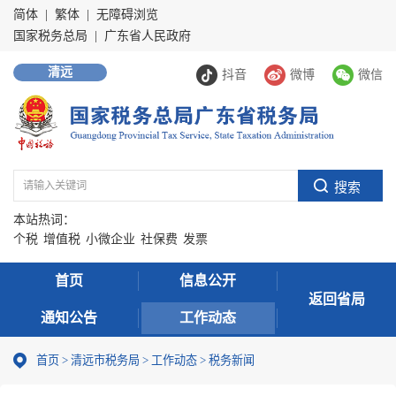
简体
|
繁体
|
无障碍浏览
国家税务总局
|
广东省人民政府
清远
抖音
微博
微信
本站热词：
个税
增值税
小微企业
社保费
发票
首页
信息公开
返回省局
通知公告
工作动态
首页
>
清远市税务局
>
工作动态
>
税务新闻