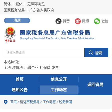
简体
|
繁体
|
无障碍浏览
国家税务总局
|
广东省人民政府
清远
抖音
微博
微信
本站热词：
个税
增值税
小微企业
社保费
发票
首页
信息公开
返回省局
通知公告
工作动态
首页
>
清远市税务局
>
工作动态
>
税务新闻