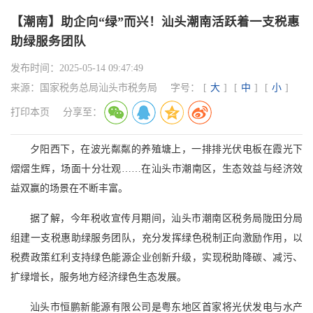
【潮南】助企向“绿”而兴！汕头潮南活跃着一支税惠
助绿服务团队
发布时间：
2025-05-14 09:47:49
来源：
国家税务总局汕头市税务局
字号：
[
大
]
[
中
]
[
小
]
打印本页
分享至：
夕阳西下，在波光粼粼的养殖塘上，一排排光伏电板在霞光下
熠熠生辉，场面十分壮观……在汕头市潮南区，生态效益与经济效
益双赢的场景在不断丰富。
据了解，今年税收宣传月期间，汕头市潮南区税务局陇田分局
组建一支税惠助绿服务团队，充分发挥绿色税制正向激励作用，以
税费政策红利支持绿色能源企业创新升级，实现税助降碳、减污、
扩绿增长，服务地方经济绿色生态发展。
汕头市恒鹏新能源有限公司是粤东地区首家将光伏发电与水产