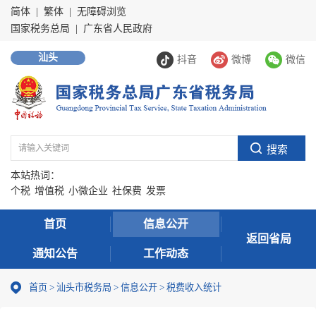
简体
|
繁体
|
无障碍浏览
国家税务总局
|
广东省人民政府
汕头
抖音
微博
微信
本站热词：
个税
增值税
小微企业
社保费
发票
首页
信息公开
返回省局
通知公告
工作动态
首页
>
汕头市税务局
>
信息公开
>
税费收入统计