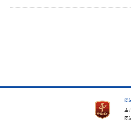
网
主
网站