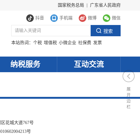
国家税务总局
|
广东省人民政府
抖音
手机端
微博
微信
本站热词：
个税
增值税
小微企业
社保费
发票
纳税服务
互动交流
展
开
边
栏
服务网
政务
区花城大道767号
公示
执法
10602004213号