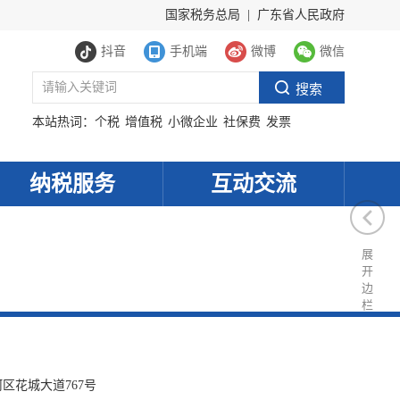
国家税务总局
|
广东省人民政府
抖音
手机端
微博
微信
本站热词：
个税
增值税
小微企业
社保费
发票
纳税服务
互动交流
展
开
边
栏
服务网
政务
公示
执法
区花城大道767号