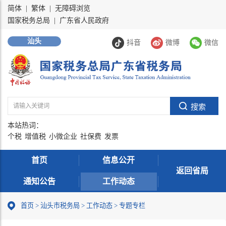
简体
|
繁体
|
无障碍浏览
国家税务总局
|
广东省人民政府
汕头
抖音
微博
微信
本站热词：
个税
增值税
小微企业
社保费
发票
首页
信息公开
返回省局
通知公告
工作动态
首页
>
汕头市税务局
>
工作动态
>
专题专栏