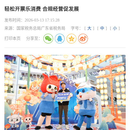
轻松开票乐消费 合规经营促发展
发布时间：
2026-03-13 17:15:28
来源：
国家税务总局广东省税务局
字号：
[
大
]
[
中
]
[
小
]
打印本页
分享至：