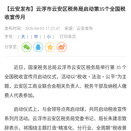
【云安发布】云浮市云安区税务局启动第35个全国税
收宣传月
发布时间：
2026-04-03 17:25:47
来源：
云安发布
字号：
[
大
]
[
中
]
[
小
]
打印本页
分享至：
近日，国家税务总局云浮市云安区税务局举行第 35 个
全国税收宣传月启动仪式，活动以“税收・法治・公平”为主
题，云安区工商业联合会相关负责人、税务干部及纳税人缴
费人代表参加。
启动仪式上，与会领导点亮启动球，共同启动税收宣传
系列月活动。云浮市云安区税务局党委书记、局长朱建忠致
辞表示，将围绕主题打造“精准化、分行业、全周期”税收普