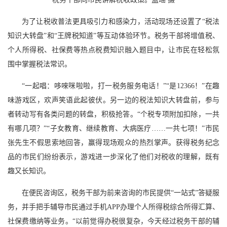
为了让税收普法更具吸引力和感染力，活动现场还设置了“税法
知识大转盘”和“王牌税知道”等互动体验环节。税务干部将增值税、
个人所得税、社保费等热点税费知识融入题目中，让市民在轻松氛
围中掌握税法常识。
“一起唱：哆唻咪啦啦，打一税务服务电话！”“是12366！”在趣
味游戏区，欢声笑语此起彼伏。另一边的税法知识大转盘前，参与
者转动写有各类问题的转盘，积极抢答。“个税专项附加扣除，一共
有哪几项？”“子女教育、继续教育、大病医疗……一共七项！”市民
张先生不假思索地回答，赢得现场观众的热烈掌声。获得税务纪念
品的市民们纷纷表示，游戏进一步深化了他们对税收的理解，既有
趣又长知识。
在便民咨询区，税务干部为前来咨询的市民提供“一站式”答疑服
务，并手把手辅导市民通过手机APP办理个人所得税综合所得汇算、
社保费缴纳等业务。“以前觉得办税很复杂，今天经过税务干部的辅