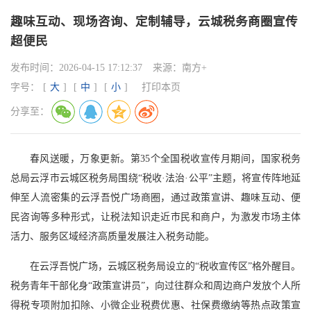
趣味互动、现场咨询、定制辅导，云城税务商圈宣传
超便民
发布时间：
2026-04-15 17:12:37
来源：
南方+
字号：
[
大
]
[
中
]
[
小
]
打印本页
分享至：
春风送暖，万象更新。第35个全国税收宣传月期间，国家税务
总局云浮市云城区税务局围绕“税收·法治·公平”主题，将宣传阵地延
伸至人流密集的云浮吾悦广场商圈，通过政策宣讲、趣味互动、便
民咨询等多种形式，让税法知识走近市民和商户，为激发市场主体
活力、服务区域经济高质量发展注入税务动能。
在云浮吾悦广场，云城区税务局设立的“税收宣传区”格外醒目。
税务青年干部化身“政策宣讲员”，向过往群众和周边商户发放个人所
得税专项附加扣除、小微企业税费优惠、社保费缴纳等热点政策宣