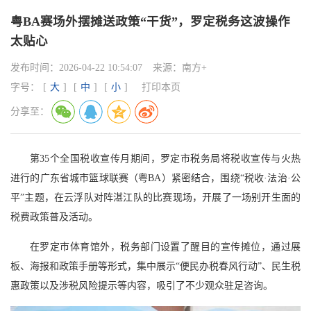
粤BA赛场外摆摊送政策“干货”，罗定税务这波操作
太贴心
发布时间：
2026-04-22 10:54:07
来源：
南方+
字号：
[
大
]
[
中
]
[
小
]
打印本页
分享至：
第35个全国税收宣传月期间，罗定市税务局将税收宣传与火热
进行的广东省城市篮球联赛（粤BA）紧密结合，围绕“税收·法治·公
平”主题，在云浮队对阵湛江队的比赛现场，开展了一场别开生面的
税费政策普及活动。
在罗定市体育馆外，税务部门设置了醒目的宣传摊位，通过展
板、海报和政策手册等形式，集中展示“便民办税春风行动”、民生税
惠政策以及涉税风险提示等内容，吸引了不少观众驻足咨询。