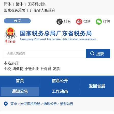
简体
|
繁体
|
无障碍浏览
国家税务总局
|
广东省人民政府
云浮
抖音
微博
微信
本站热词：
个税
增值税
小微企业
社保费
发票
首页
信息公开
返回省局
通知公告
工作动态
首页
>
云浮市税务局
>
通知公告
>
通知公告