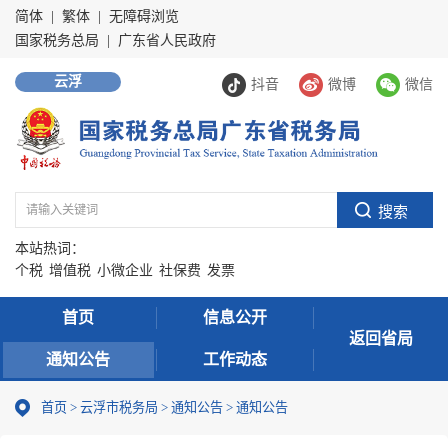
简体
|
繁体
|
无障碍浏览
国家税务总局
|
广东省人民政府
云浮
抖音
微博
微信
本站热词：
个税
增值税
小微企业
社保费
发票
首页
信息公开
返回省局
通知公告
工作动态
首页
>
云浮市税务局
>
通知公告
>
通知公告