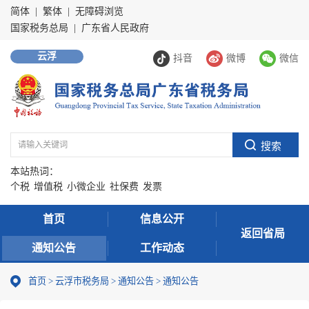
简体
|
繁体
|
无障碍浏览
国家税务总局
|
广东省人民政府
云浮
抖音
微博
微信
本站热词：
个税
增值税
小微企业
社保费
发票
首页
信息公开
返回省局
通知公告
工作动态
首页
>
云浮市税务局
>
通知公告
>
通知公告