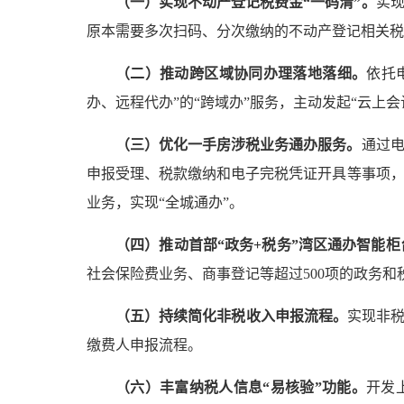
（一）实现不动产登记税费金“一码清”
。
实现
原本需要多次扫码、分次缴纳的不动产登记相关税
（二）推动跨区域协同办理落地落细。
依托
办、远程代办”的“跨域办”服务，主动发起“云上
（
三
）
优化
一手房涉税业务通办服务。
通过电
申报受理、税款缴纳和电子完税凭证开具等事项，
业务，实现“全城通办”。
（四）推动
首部“政务+税务”湾区通办智能
社会保险费业务、商事登记等超过500项的政务
（五）持续简化非税收入申报流程。
实现非税
缴费人申报流程。
（六）丰富纳税人信息“易核验”功能。
开发