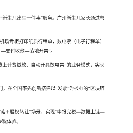
“新生儿出生一件事”服务。广州新生儿家长通过粤
往机场专柜打印纸质行程单，数电票（电子行程单）
单—支付收款—落地开票”。
线上计费缴款、自动开具数电票”的业务模式，实现
，在全国率先创新搭建以“发票”为核心的“区块链
链＋股权转让”场景，实现“申报完税—数据上链—
办税体验。