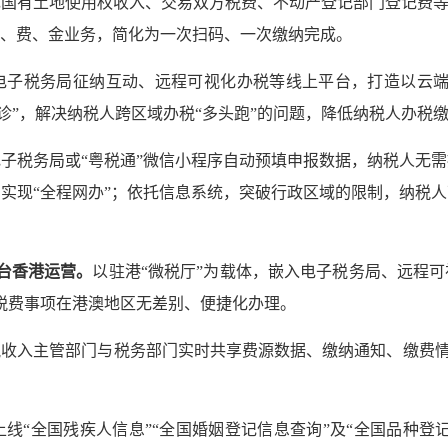
国有土地使用权收入、交易双方税费、不动产登记部门登记费等
、费、金业务，简化为一次扫码、一次缴纳完成。
电子税务局征纳互动、远程可视化办税等线上平台，打造以云端
会诊”，解决纳税人跨区域办税“多头跑”的问题，降低纳税人办税
子税务局或“粤税通”微信小程序自动预填申报数据，纳税人无
实现“全程网办”；依托信息系统，突破行政区域的限制，纳税
柜台香港运营
。
以驻港“微税厅”为载体，嵌入电子税务局、远程
和税费事项在港澳地区无差别、便捷化办理。
收入主管部门与税务部门实时共享费源数据、缴纳通知、缴费情况
上线“全国残疾人信息”“全国婚姻登记信息查询”及“全国品种登