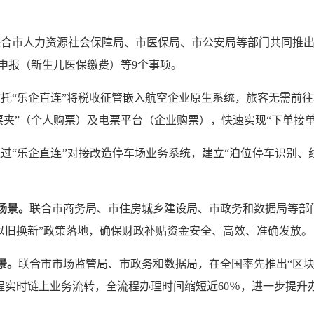
联合市人力资源社会保障局、市医保局、市公安局等部门共同推出
申报（新生儿医保缴费）等9个事项。
依托“乐企直连”将税收征管嵌入航空企业原生系统，旅客无需前
票夹”（个人购票）及电票平台（企业购票），快速实现“下单接
通过“乐企直连”对接改造停车场业务系统，建立“泊位停车识别、
场景。
联合市商务局、市住房城乡建设局、市政务和数据局等部门
“以旧换新”政策落地，确保财政补贴资金安全、高效、准确发放。
景。
联合市市场监管局、市政务和数据局，在全国率先推出“区块
程实时链上业务流转，全流程办理时间缩短近60％，进一步提升