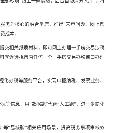
全部款项“线上一码清缴，后台自动清分入库”，将
服务为核心的融合坐席，推出“来电问办、网上帮
缴费成本。
需提交相关纸质材料，即可网上办理一手房交易涉税
人可就近选择市内任何一个一手房交易办税窗口办理
可视化办税等服务平台，实现申报纳税、发票业务、
等信息，用“数据跑”代替“人工跑”，进一步简化
记”等“易核验”相关应用场景，提高税务事项审核效