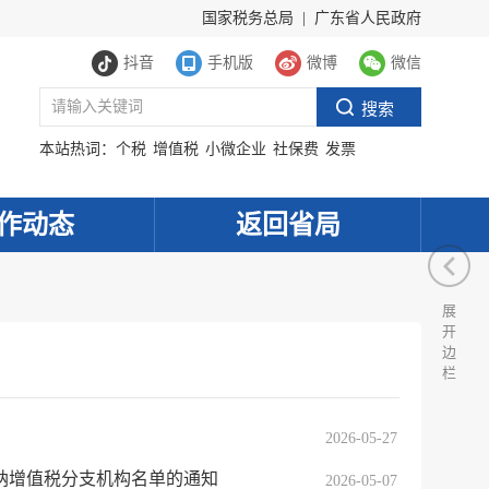
国家税务总局
|
广东省人民政府
抖音
手机版
微博
微信
本站热词：
个税
增值税
小微企业
社保费
发票
作动态
返回省局
展
开
边
栏
2026-05-27
纳增值税分支机构名单的通知
2026-05-07