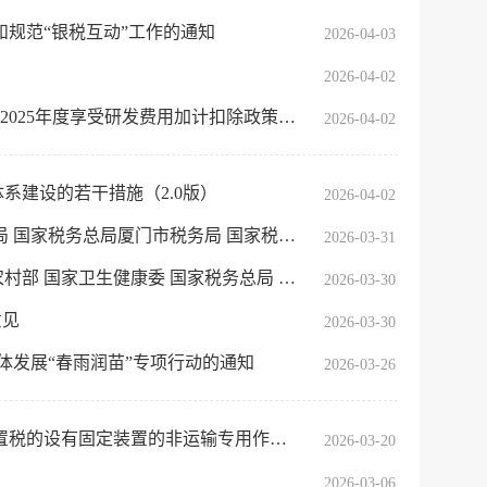
规范“银税互动”工作的通知
2026-04-03
2026-04-02
加计扣除政策的工业母机企业清单制定工作有关事项的通知
2026-04-02
服务网
政务
系建设的若干措施（2.0版）
2026-04-02
公示
执法
务总局深圳市税务局关于离境退税“即买即退”跨省市互认的通告
2026-03-31
税务局
国残疾人联合会关于印发《加快建立长期护理保险制度实施方案》的通知
电子
2026-03-30
意见
2026-03-30
微信
体发展“春雨润苗”专项行动的通知
2026-03-26
微博
新浪
的非运输专用作业车辆目录》（第二十一批）的公告
2026-03-20
传递
政声
2026-03-06