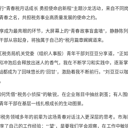
行“青春税月话成长 勇担使命启新程”主题沙龙活动，来自不同岗
青春之名，共担税务事业高质量发展的使命之约。
分享成为最亮眼的环节，大屏幕上的“青春故事盲盒墙”，静静陈列
干部从容起身，将独属于自己的“税月篇章娓娓道来。
海陵区税务局机关党委（组织人事股）青年干部刘豆豆分享道，“正
磨和冲泡后会释放出迷人的香气，我在不断学习和实践中，逐渐
战都成为了回味悠长的‘回甘’，激励着我不断前行。”刘豆豆以
。
何凭借“税务小侦探”的敏锐，在企业账目中抽丝剥茧；有人围
青年干部在基层一线扎根成长的生动图景。
耕税务领域多年的前辈为这场青春对话注入更深层的思考。市海
享了自己的工作经验：“‘望’，是要我们学会观察，在工作中敏