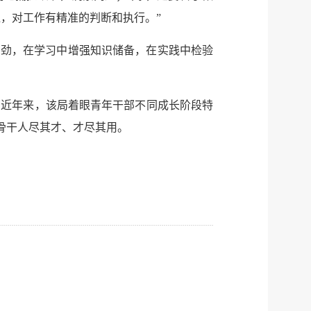
传递
政声
握，对工作有精准的判断和执行。”
建议
网站
韧劲，在学习中增强知识储备，在实践中检验
。近年来，该局着眼青年干部不同成长阶段特
务骨干人尽其才、才尽其用。