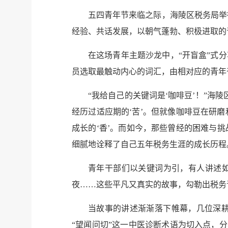
五四青年节来临之际，海陵区税务局举
经验、共话发展，以朝气蓬勃、积极进取的
在这场青年主题沙龙中，“开盲盒”式
员选取最触动内心的词汇，由相对应的青年
“我给自己的关键词是‘咖啡豆’！”
经历过适应期的‘苦’。但就像咖啡豆在研
成长的‘香’。而如今，那些曾经的困难与挑
细腻地诠释了自己五年税务生涯的成长历程
青年干部们以关键词为引，有人讲述如
夜……这些平凡又真实的故事，勾勒出税务
当故事的讲述渐渐落下帷幕，几位深
“望闻问切”这一中医诊断术语为切入点，分