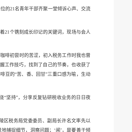
位的21名青年干部齐聚一堂倾诉心声、交流
着21个镌刻成长印记的关键词，现场与会人
如咖啡初尝时的苦涩，初入税务工作时我也曾
服务网
政务
掌握工作技巧，找到了自己的节奏，也收获了
咖啡豆的“苦、香、回甘”三重口感为喻，生动
公示
执法
税务局
电子
绕“坚持”，分享反复钻研税收业务的日日夜
微信
微博
新浪
陵区税务局党委委员、副局长许名文率先以
锐地捕捉细节，洞察问题；‘闻’，是要善于倾