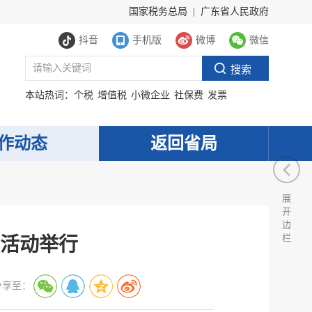
国家税务总局
|
广东省人民政府
抖音
手机版
微博
微信
本站热词：
个税
增值税
小微企业
社保费
发票
作动态
返回省局
展
开
边
栏
龙活动举行
分享至：