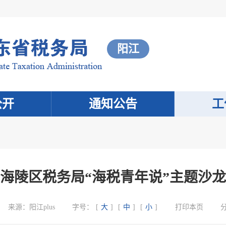
阳江
公开
通知公告
工
海陵区税务局“海税青年说”主题沙
来源：
阳江plus
字号：
[
大
]
[
中
]
[
小
]
打印本页