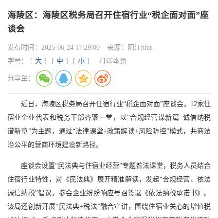
海陵区：海陵区税务局召开住宿行业“税企面对面”座
谈会
发布时间：
2025-06-24 17:29:00
来源：
阳江plus
字号：
[
大
]
[
中
]
[
小
]
打印本页
分享至：
近日，海陵区税务局召开住宿行业“税企面对面”座谈会。12家住
宿业企业代表和税务干部齐聚一堂，以“合规经营谋新篇 诚信纳税
谱新章”为主题，通过“法律课堂+政策解读+风险防控”模式，共商法
治公平的营商环境建设新路径。
座谈会设置“民法典与住宿业经营”专题普法课堂，税务人员结合
住宿行业特性，对《民法典》展开精准解读，发起“合规经营、依法
诚信纳税”倡议，参会企业纷纷响应号召签署《依法纳税承诺书》。
该局还创新开展“民法典+税法”融合宣讲，围绕住宿业关心的增值税