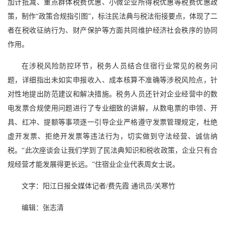
加计抵减、重点群体税费优惠、小微企业所得税优惠等税费优惠政
策，制作“政策合规指引图”，标注民法典与税法衔接要点，体现了二
者在税收征纳行为、财产保护等方面共同维护经济社会秩序的协同
作用。
在涉税风险防控环节，税务人员结合住宿行业常见的税务问
题，详细指出未如实申报收入、成本核算不准确等涉税风险点，针
对性地提出防范建议和解决措施。税务人员还针对企业经营中的数
电发票合规使用问题进行了专业细致的讲解，从数电票的申领、开
具、红冲、提额等事项逐一引导企业严格遵守发票管理规定，杜绝
虚开发票、拒绝开发票等违法行为，切实做到守法经营、诚信纳
税。“此次座谈会让我们学到了民法典知识和税收政策，企业只有合
规经营才能发展得更长远。”住宿业企业代表周女士说。
文字：阳江日报全媒体记者/费先霞 通讯员/关寒竹
编辑：张志清