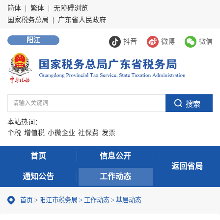
简体
|
繁体
|
无障碍浏览
国家税务总局
|
广东省人民政府
阳江
抖音
微博
微信
本站热词：
个税
增值税
小微企业
社保费
发票
首页
信息公开
返回省局
通知公告
工作动态
首页
>
阳江市税务局
>
工作动态
>
基层动态