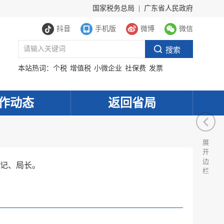
国家税务总局
|
广东省人民政府
抖音
手机版
微博
微信
本站热词：
个税
增值税
小微企业
社保费
发票
作动态
返回省局
展
开
边
记、局长。
栏
服务网
政务
公示
执法