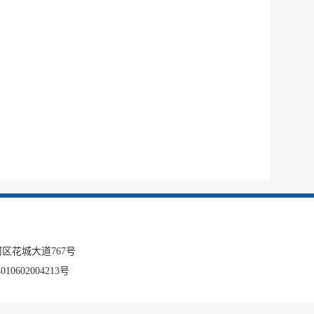
税务局
电子
微信
微博
新浪
传递
政声
建议
网站
区花城大道767号
10602004213号