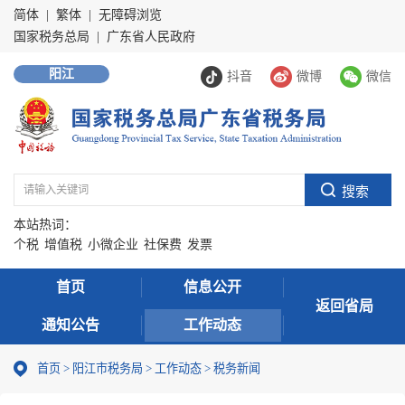
简体
|
繁体
|
无障碍浏览
国家税务总局
|
广东省人民政府
阳江
抖音
微博
微信
本站热词：
个税
增值税
小微企业
社保费
发票
首页
信息公开
返回省局
通知公告
工作动态
首页
>
阳江市税务局
>
工作动态
>
税务新闻