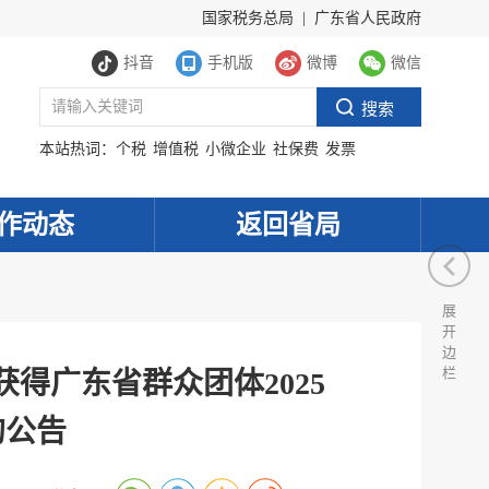
国家税务总局
|
广东省人民政府
抖音
手机版
微博
微信
本站热词：
个税
增值税
小微企业
社保费
发票
作动态
返回省局
展
开
边
栏
得广东省群众团体2025
的公告