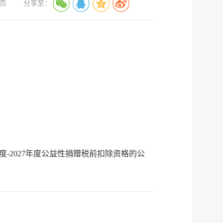
服务网
页
分享至：
政务
公示
执法
税务局
电子
微信
微博
新浪
传递
政声
-2027年度公益性捐赠税前扣除资格的公
建议
网站