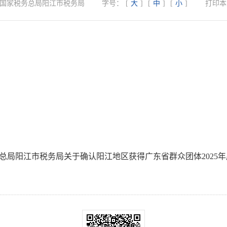
国家税务总局阳江市税务局
字号：
[
大
]
[
中
]
[
小
]
打印本
总局阳江市税务局关于确认阳江地区获得广东省群众团体2025年度