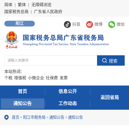
简体
|
繁体
|
无障碍浏览
国家税务总局
|
广东省人民政府
阳江
抖音
微博
微信
本站热词：
个税
增值税
小微企业
社保费
发票
首页
信息公开
返回省局
通知公告
工作动态
首页
>
阳江市税务局
>
通知公告
>
通知公告