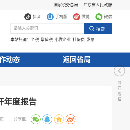
国家税务总局
|
广东省人民政府
抖音
手机版
微博
微信
本站热词：
个税
增值税
小微企业
社保费
发票
作动态
返回省局
展
开
边
栏
开年度报告
页
分享至：