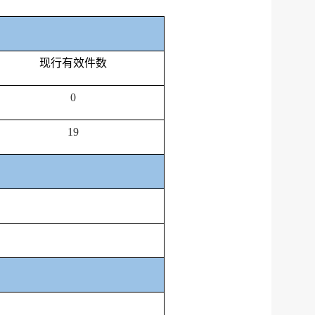
现行有效件数
0
19
服务网
政务
公示
执法
税务局
电子