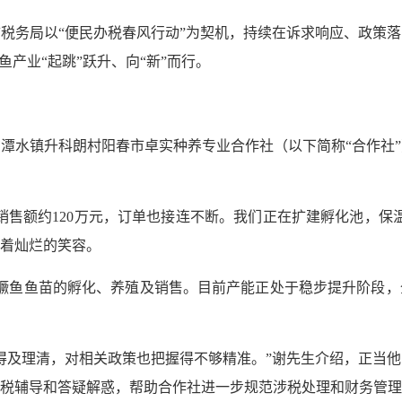
税务局以“便民办税春风行动”为契机，持续在诉求响应、政策
产业“起跳”跃升、向“新”而行。
潭水镇升科朗村阳春市卓实种养专业合作社（以下简称“合作社
销售额约120万元，订单也接连不断。我们正在扩建孵化池，保
着灿烂的笑容。
鳜鱼鱼苗的孵化、养殖及销售。目前产能正处于稳步提升阶段，全面
得及理清，对相关政策也把握得不够精准。”谢先生介绍，正当
税辅导和答疑解惑，帮助合作社进一步规范涉税处理和财务管理