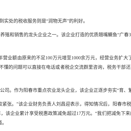
到实处的税收服务则是“润物无声”的利好。
殖和销售的龙头企业之一。该企业打造的优质翘嘴鳜鱼“广春3号
营业额由原来的不足100万元增至1000余万元，经营业务扩
边’，不懂的问题可以直接在电话或者税企交流群里咨询，税务干部
公司。作为阳春市重点农业龙头企业，该企业正逐步夯实“育、
较紧张。”该企业财务负责人刘昌迎表示，得知情况后，阳春市税
，该企业累计享受税惠政策减免超过17万元。“我们把减免下
道。