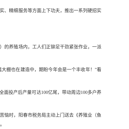
落实、精细服务等方面上下功夫，推出一系列硬招实
”）的养殖场内，工人们正铆足干劲紧张作业，一派
温大棚也在建造中，期盼今年会是一个丰收年！”看
投产后产量可达100亿尾，带动周边100多户养
他苦恼时，阳春市税务局主动上门送去《养殖业（鱼
。