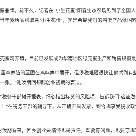
鸡蛋品牌。前不久，记者在“小生花蛋”阳春生态农场见到了全国
当年我给品牌取名‘小生花蛋’，就是希望我们的鸡蛋产品像国
营绿壳蛋鸡养殖，目前已发展成为华南地区绿壳蛋生产和销售规模
绿壳蛋鸡养殖的蓝图在鸡鸣声中展开，但涉税难题很快让他感到有
一张。”谢汝朋回想起创业初期的窘迫。
“税务干部摊开报表，细心指出标黄的风险项，告诉我们‘这些潜在
！”在税务干部的辅导下，从正确开具发票，到合规享受税收政
。”在谢汝朋看来，回乡创业是情怀也是责任，既要有闯劲，也要守