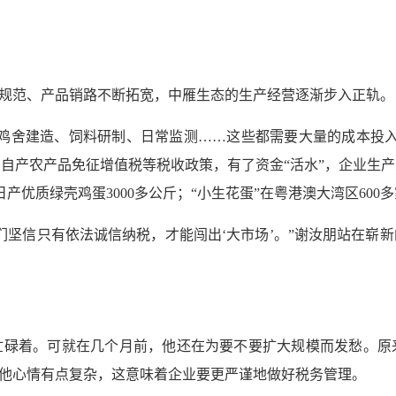
趋规范、产品销路不断拓宽，中雁生态的生产经营逐渐步入正轨。
鸡舍建造、饲料研制、日常监测……这些都需要大量的成本投入
自产农产品免征增值税等税收政策，有了资金“活水”，企业生
产优质绿壳鸡蛋3000多公斤；“小生花蛋”在粤港澳大湾区600
们坚信只有依法诚信纳税，才能闯出‘大市场’。”谢汝朋站在崭
忙碌着。可就在几个月前，他还在为要不要扩大规模而发愁。原
让他心情有点复杂，这意味着企业要更严谨地做好税务管理。