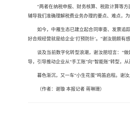
“两者在纳税申报、财务核算、税款计算等方
辅导我们准确理解税费业务办理的要点、难点，为
如今，中雁生态已建立起合同审查、发票追踪
好合规经营就是给企业‘打预防针’。”谢汝朋颇有感
谈及当前数字化转型浪潮，谢汝朋坦言：“做
导，引导推动企业从“手工账”向“智能账”转型，
暮色渐沉，又一车“小生花蛋”鸣笛启程。谢汝
（作者：谢璇 本报记者 蒋琳珊）