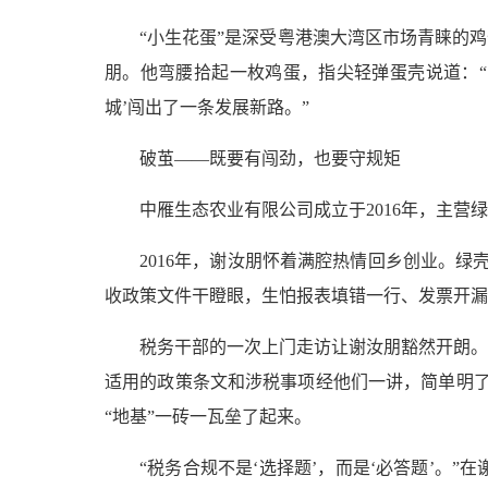
“小生花蛋”是深受粤港澳大湾区市场青睐的
朋。他弯腰拾起一枚鸡蛋，指尖轻弹蛋壳说道：“
城’闯出了一条发展新路。”
破茧——既要有闯劲，也要守规矩
中雁生态农业有限公司成立于2016年，主
2016年，谢汝朋怀着满腔热情回乡创业。
收政策文件干瞪眼，生怕报表填错一行、发票开漏
税务干部的一次上门走访让谢汝朋豁然开朗。
适用的政策条文和涉税事项经他们一讲，简单明了
“地基”一砖一瓦垒了起来。
“税务合规不是‘选择题’，而是‘必答题’