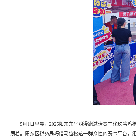
5月1日早晨，2025阳东东平浪漫跑邀请赛在珍珠湾
展着。阳东区税务局巧借马拉松这一群众性的赛事平台，组