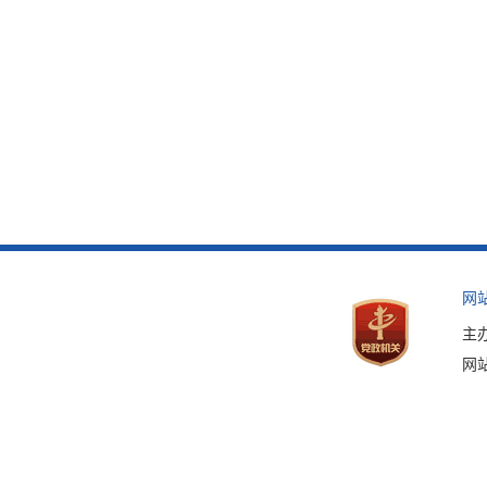
网
主
网站