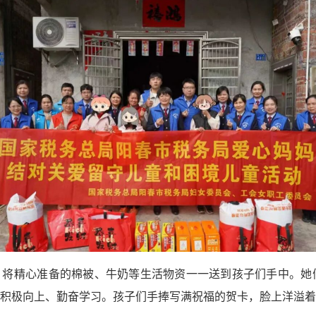
，将精心准备的棉被、牛奶等生活物资一一送到孩子们手中。她
积极向上、勤奋学习。孩子们手捧写满祝福的贺卡，脸上洋溢着