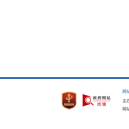
网
主
网站