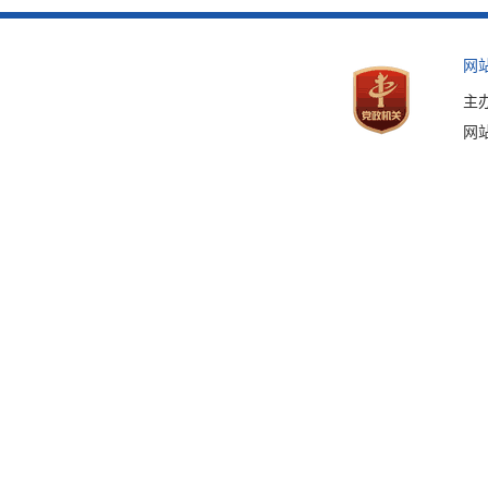
网
主
网站