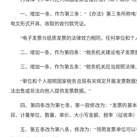
一、增加一条，作为第三条：“《办法》第三条所称
电文形式开具、收取的收付款凭证。
“电子发票与纸质发票的法律效力相同，任何单位和个
二、增加一条，作为第四条：“税务机关建设电子发票
三、增加一条，作为第五条：“税务机关应当按照法律
“单位和个人按照国家税务总局有关规定开展发票数
法出售或非法向他人提供发票数据。”
四、第四条改为第七条，第一款修改为：“发票的基
目、计量单位、数量、单价、大小写金额、税率（征收率）
五、第五条改为第八条，修改为：“领用发票单位可