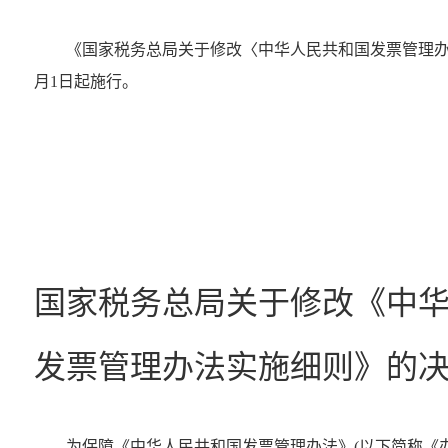
《国家税务总局关于修改〈中华人民共和国发票管理办法实
月1日起施行。
国家税务总局关于修改《中
发票管理办法实施细则》的
为保障《中华人民共和国发票管理办法》(以下简称《