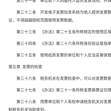
第三十一条 单位和个人向委托人提供发票领用、开
第三十二条 开发电子发票信息系统为他人提供发票
议，不得超越授权范围使用发票数据。
第三十三条 《办法》第二十五条所称规定的使用区
第三十四条 《办法》第二十六条所称身份验证是指
第三十五条 使用纸质发票的单位和个人应当妥善保
第五章 发票的检查
第三十六条 税务机关在发票检查中，可以对发票数
第三十七条 《办法》第三十一条所称发票换票证仅限
第三十八条 用票单位和个人有权申请税务机关对发
制税务机关协助鉴别。