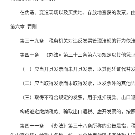
在伪造、变造现场以及买卖地、存放地查获的发票，
第六章 罚则
第三十九条 税务机关对违反发票管理法规的行为依法
第四十条 《办法》第三十三条第六项规定以其他凭
（一）应当开具发票而未开具发票，以其他凭证代替
（二）应当取得发票而未取得发票，以发票外的其他
（三）取得不符合规定的发票，用于抵扣税款、出口
构成逃避缴纳税款、骗取出口退税、虚开发票的，按
第四十一条 《办法》第三十八条所称的公告是指，