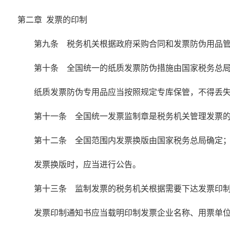
第二章 发票的印制
第九条 税务机关根据政府采购合同和发票防伪用品
第十条 全国统一的纸质发票防伪措施由国家税务总局
纸质发票防伪专用品应当按照规定专库保管，不得丢
第十一条 全国统一发票监制章是税务机关管理发票
第十二条 全国范围内发票换版由国家税务总局确定
发票换版时，应当进行公告。
第十三条 监制发票的税务机关根据需要下达发票印
发票印制通知书应当载明印制发票企业名称、用票单