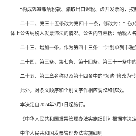
“构成逃避缴纳税款、骗取出口退税、虚开发票的，按
二十二、第三十五条改为第四十一条，修改为：“《
体上公告纳税人发票违法的情况。公告内容包括：纳税人名
二十三、增加一条，作为第四十三条：“计划单列市税
二十四、第三条、第七条、第十四条、第三十一条中的“
二十五、第三章名称以及第十四条中的“领购”修改为“
此外，对条文顺序和个别文字作相应调整和修改。
本决定自2024年3月1日起施行。
《中华人民共和国发票管理办法实施细则》根据本决
中华人民共和国发票管理办法实施细则