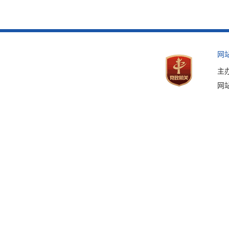
网
主
网站