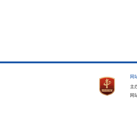
网
主
网站