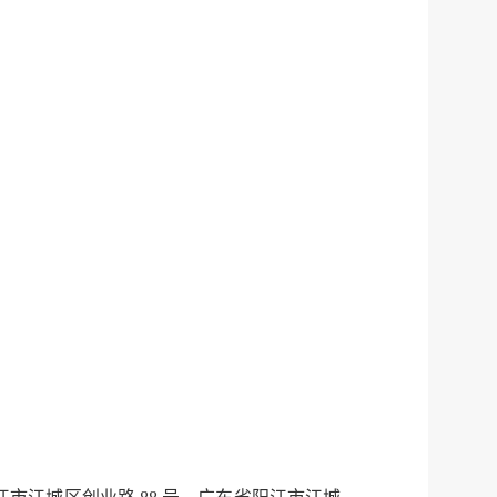
服务网
政务
公示
执法
税务局
电子
微信
微博
新浪
传递
政声
建议
网站