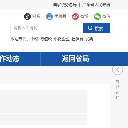
国家税务总局
|
广东省人民政府
抖音
手机版
微博
微信
本站热词：
个税
增值税
小微企业
社保费
发票
作动态
返回省局
展
开
边
栏