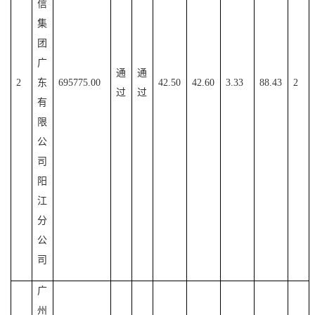
信
集
团
广
通
通
2
东
695775.00
42.50
42.60
3.33
88.43
2
过
过
有
限
公
司
阳
江
分
公
司
广
州