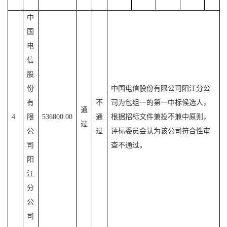
中
国
电
信
股
份
中国电信股份有限公司阳江分公
有
不
司为包组一的第一中标候选人，
通
4
限
536800.00
通
根据招标文件兼投不兼中原则，
过
公
过
评标委员会认为该公司符合性审
司
查不通过。
阳
江
分
公
司