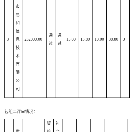
市
易
和
信
通
通
3
息
232000.00
15.00
13.80
10.00
38.80
3
过
过
技
术
有
限
公
司
包组二评审情况：
资
符
供
格
合