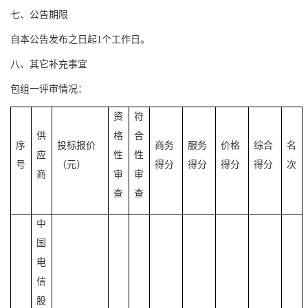
七、公告期限
自本公告发布之日起
1个工作日。
八、其它补充事宜
包组一评审情况：
资
符
供
格
合
序
投标报价
商务
服务
价格
综合
名
应
性
性
号
（元）
得分
得分
得分
得分
次
商
审
审
查
查
中
国
电
信
股