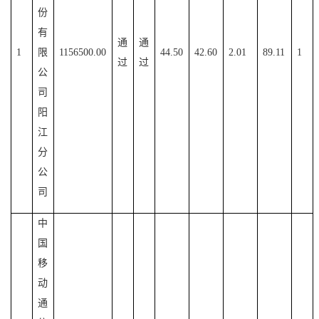
份
有
通
通
1
限
1156500.00
44.50
42.60
2.01
89.11
1
过
过
公
司
阳
江
分
公
司
中
国
移
动
通