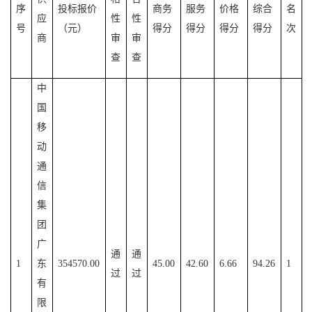
序
投标报价
商务
服务
价格
综合
名
应
性
性
号
（元）
得分
得分
得分
得分
次
商
审
审
查
查
中
国
移
动
通
信
集
团
广
通
通
1
东
354570.00
45.00
42.60
6.66
94.26
1
过
过
有
限