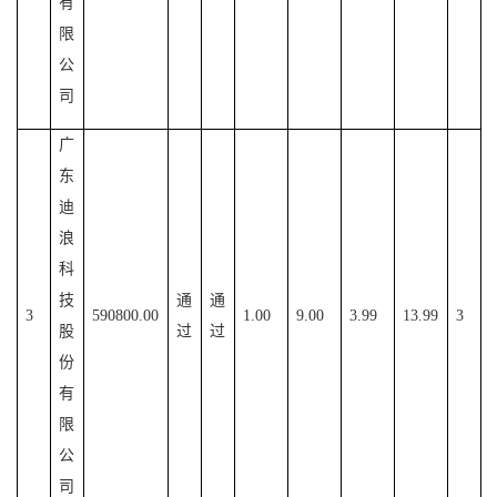
有
限
公
司
广
东
迪
浪
科
技
通
通
3
590800.00
1.00
9.00
3.99
13.99
3
股
过
过
份
有
限
公
司