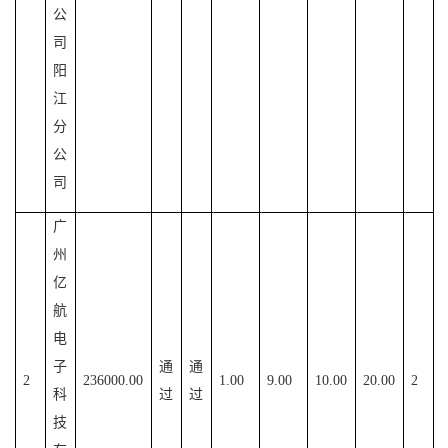
公
司
阳
江
分
公
司
广
州
亿
航
电
子
通
通
2
236000.00
1.00
9.00
10.00
20.00
2
科
过
过
技