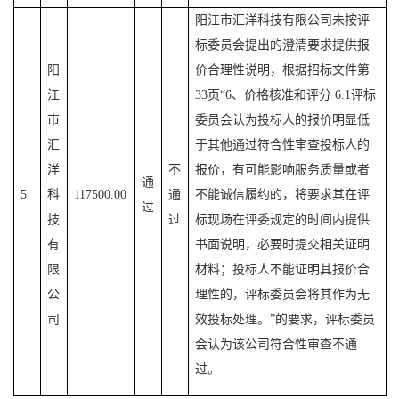
阳江市汇洋科技有限公司未按评
标委员会提出的澄清要求提供报
阳
价合理性说明，根据招标文件第
江
33页“6、价格核准和评分 6.1评标
市
委员会认为投标人的报价明显低
汇
于其他通过符合性审查投标人的
洋
不
报价，有可能影响服务质量或者
通
5
科
117500.00
通
不能诚信履约的，将要求其在评
过
技
过
标现场在评委规定的时间内提供
有
书面说明，必要时提交相关证明
限
材料；投标人不能证明其报价合
公
理性的，评标委员会将其作为无
司
效投标处理。”的要求，评标委员
会认为该公司符合性审查不通
过。