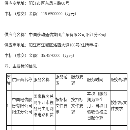
供应商地址：阳江市区东风三路
68号
中标（成交）金额：
115.6500000（万元）
供应商名称：中国移动通信集团广东有限公司阳江分公司
供应商地址：阳江市江城区洛西大道
166号(住所申报)
中标（成交）金额：
35.4570000（万元）
四、主要标的信息
序
服务范
服务要
供应商名称
服务名称
服务时间
服务标准
号
围
求
本项目服务
国家税务总
中国电信股
按招标
按招标
期为15个
局阳江市税
按招标文
1
份有限公司
文件要
文件要
月，自项目
务局主用网
件要求
阳江分公司
求
求
验收合格之
络电路租赁
日起计算