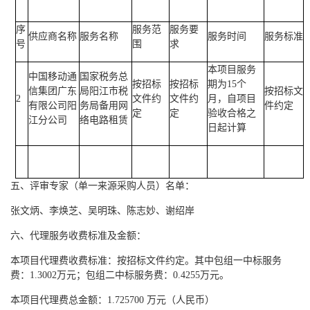
序
服务范
服务要
供应商名称
服务名称
服务时间
服务标准
号
围
求
本项目服务
中国移动通
国家税务总
按招标
按招标
期为15个
信集团广东
局阳江市税
按招标文
2
文件约
文件约
月，自项目
有限公司阳
务局备用网
件约定
定
定
验收合格之
江分公司
络电路租赁
日起计算
五、评审专家（单一来源采购人员）名单：
张文炳、李焕芝、吴明珠、陈志妙、谢绍岸
六、代理服务收费标准及金额：
本项目代理费收费标准：按招标文件约定。其中包组一中标服务
费：
1.3002万元；包组二中标服务费：0.4255万元。
本项目代理费总金额：
1.725700 万元（人民币）