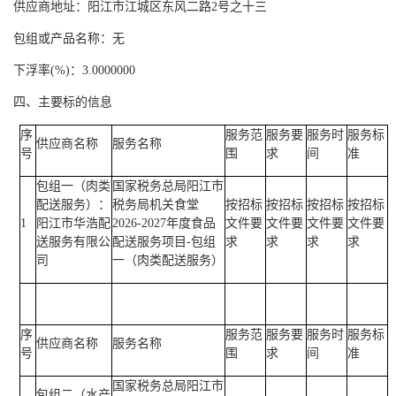
供应商地址：阳江市江城区东风二路
2号之十三
包组或产品名称：无
下浮率
(%)：3.0000000
四、主要标的信息
序
服务范
服务要
服务时
服务标
供应商名称
服务名称
号
围
求
间
准
包组一（肉类
国家税务总局阳江市
配送服务）：
税务局机关食堂
按招标
按招标
按招标
按招标
1
阳江市华浩配
2026-2027年度食品
文件要
文件要
文件要
文件要
送服务有限公
配送服务项目-包组
求
求
求
求
司
一（肉类配送服务）
序
服务范
服务要
服务时
服务标
供应商名称
服务名称
号
围
求
间
准
国家税务总局阳江市
包组二（水产