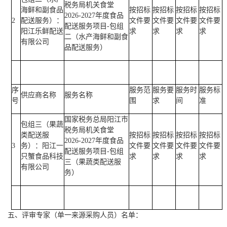
税务局机关食堂
海鲜和副食品
按招标
按招标
按招标
按招标
2026-2027年度食品
2
配送服务）：
文件要
文件要
文件要
文件要
配送服务项目-包组
阳江乐鲜配送
求
求
求
求
二（水产海鲜和副食
有限公司
品配送服务）
序
服务范
服务要
服务时
服务标
供应商名称
服务名称
号
围
求
间
准
国家税务总局阳江市
包组三（果蔬
税务局机关食堂
类配送服
按招标
按招标
按招标
按招标
2026-2027年度食品
3
务）：阳江一
文件要
文件要
文件要
文件要
配送服务项目-包组
只蟹食品科技
求
求
求
求
三（果蔬类配送服
有限公司
务）
五、评审专家（单一来源采购人员）名单：