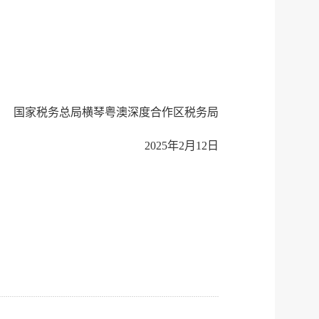
微博
新浪
传递
政声
建议
网站
 国家税务总局横琴粤澳深度合作区税务局
2025年2月12日