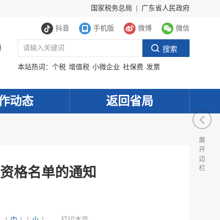
国家税务总局
|
广东省人民政府
抖音
手机版
微博
微信
本站热词：
个税
增值税
小微企业
社保费
发票
作动态
返回省局
展
开
边
栏
资格名单的通知
]
[
中
]
[
小
]
打印本页