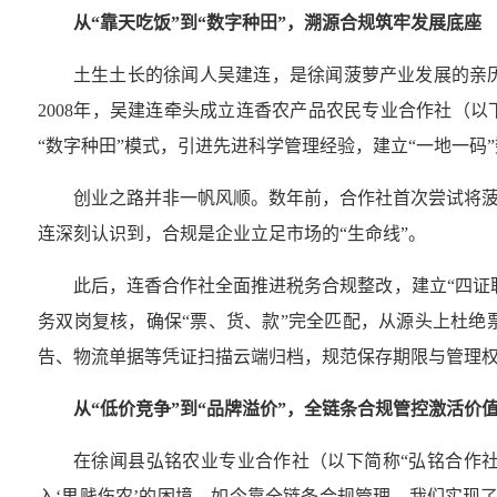
从
“
靠天吃饭
”
到
“
数字种田
”
，溯源合规筑牢发展底座
土生土长的徐闻人吴建连，是徐闻菠萝产业发展的亲
2008
年，吴建连牵头成立连香农产品农民专业合作社（以
“
数字种田
”
模式，引进先进科学管理经验，建立
“
一地一码
”
创业之路并非一帆风顺。数年前，合作社首次尝试将
连深刻认识到，合规是企业立足市场的
“
生命线
”
。
此后，连香合作社全面推进税务合规整改，建立
“
四证
务双岗复核，确保
“
票、货、款
”
完全匹配，从源头上杜绝
告、物流单据等凭证扫描云端归档，规范保存期限与管理
从
“
低价竞争
”
到
“
品牌溢价
”
，全链条合规管控激活价
在徐闻县弘铭农业专业合作社（以下简称
“
弘铭合作
入
‘
果贱伤农
’
的困境，如今靠全链条合规管理，我们实现