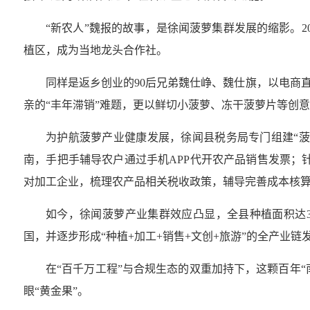
“
新农人
”
魏报的故事，是徐闻菠萝集群发展的缩影。
2
植区，成为当地龙头合作社。
同样是返乡创业的
90
后兄弟魏仕峥、魏仕旗，以电商
亲的
“
丰年滞销
”
难题，更以鲜切小菠萝、冻干菠萝片等创意
为护航菠萝产业健康发展，徐闻县税务局专门组建
“
菠
南，手把手辅导农户通过手机
APP
代开农产品销售发票；
对加工企业，梳理农产品相关税收政策，辅导完善成本核
如今，徐闻菠萝产业集群效应凸显，全县种植面积达
国，并逐步形成
“
种植
+
加工
+
销售
+
文创
+
旅游
”
的全产业链
在
“
百千万工程
”
与合规生态的双重加持下，这颗百年
“
眼
“
黄金果
”
。