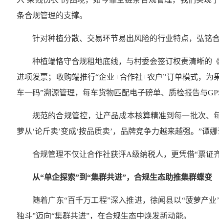
条合规管理的支撑。
针对种植分散、交易环节易出风险的行业特点，弘铭
种植端恪守合规租地底线，与村委会签订权责清晰的
进项发票；收购端推行
“
企业
+
合作社
+
农户
”
订单模式，为
车一码
”
溯源管理，每车货物匹配电子磅单、质检报告与
GP
规范的合规管控，让产品成本核算精准到每一批次、
萝从
‘
论斤卖
’
变成
‘
按品质卖
’
，品牌竞争力越来越强。
”
谭娜
合规管理不仅让合作社获评
A
级纳税人，更凭借
“
票证
从
“
单企探索
”
到
“
集群共进
”
，合规生态助推集群蝶变
随着广东
“
百千万工程
”
深入推进，徐闻县以
“
菠萝产业
独斗
”
迈向
“
集群共进
”
，在合规生态中焕发新动能。