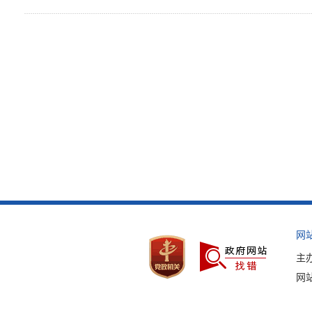
网
主
网站