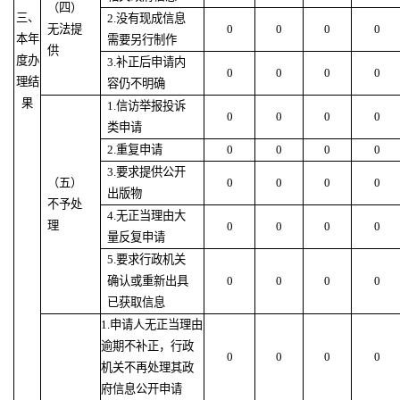
（四）
三、
2.没有现成信息
无法提
0
0
0
0
本年
需要另行制作
供
度办
3.补正后申请内
0
0
0
0
理结
容仍不明确
果
1.信访举报投诉
0
0
0
0
类申请
2.重复申请
0
0
0
0
3.要求提供公开
（五）
0
0
0
0
出版物
不予处
4.无正当理由大
理
0
0
0
0
量反复申请
5.要求行政机关
确认或重新出具
0
0
0
0
已获取信息
1.申请人无正当理由
逾期不补正，行政
0
0
0
0
机关不再处理其政
府信息公开申请