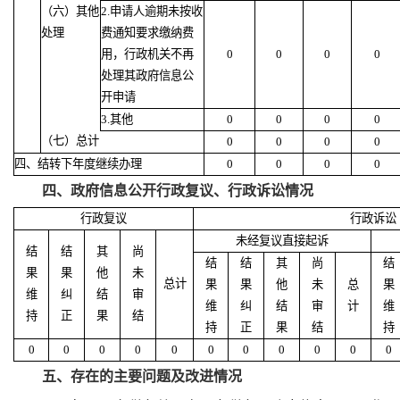
（六）其他
2.申请人逾期未按收
处理
费通知要求缴纳费
用，行政机关不再
0
0
0
0
处理其政府信息公
开申请
3.其他
0
0
0
0
（七）总计
0
0
0
0
四、结转下年度继续办理
0
0
0
0
四、政府信息公开行政复议、行政诉讼情况
行政复议
行政诉讼
未经复议直接起诉
结
结
其
尚
结
结
其
尚
结
果
果
他
未
总计
果
果
他
未
总
果
维
纠
结
审
维
纠
结
审
计
维
持
正
果
结
持
正
果
结
持
0
0
0
0
0
0
0
0
0
0
0
五、
存在的主要问题及改进情况