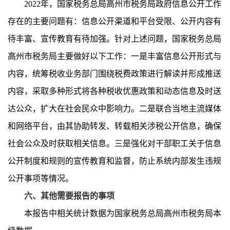
202
2
年，
国家税务总局高州市税务局
政府信息公开工作
存在的主要问题有：信息公开
渠道
和
平台受限、公开
内容
有
待
丰富
、
宣传教育
有待加强
。针对上述问题，
国家税务总局
高州市税务局
主要
做好以下工作：一是丰富信息公开形式与
内容，统筹税收业务部门围绕税费政策进行解读并形成推送
内容，采取多种形式将
各种
税收优惠政策和动态信息
及时
送
达公众，扩大在社会民众中影响力
。
二是联合当地主流媒体
和网络平台，由其协助转发、转载相关涉税公开信息，
确保
社会
公众
及时获取相关
信息
。
三是强化对干部职工关于信息
公开制度和规则的宣传教育
和监督
，防止系统内部发生违规
公开事项
等情况
。
六、
其他需要报告的事项
本报告中相关统计数据为国家税务总局
高州市
税务局本