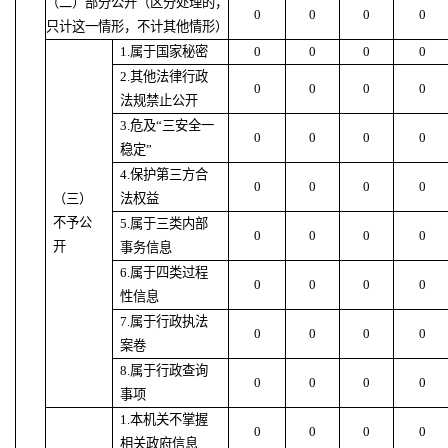
（二）部分公开（区分处理的，
0
0
0
0
只计这一情形，不计其他情形）
1.属于国家秘密
0
0
0
0
2.其他法律行政
0
0
0
0
法规禁止公开
3.危及“三安全一
0
0
0
0
稳定”
4.保护第三方合
0
0
0
0
（三）
法权益
不予公
5.属于三类内部
0
0
0
0
开
事务信息
6.属于四类过程
0
0
0
0
性信息
7.属于行政执法
0
0
0
0
案卷
8.属于行政查询
0
0
0
0
事项
1.本机关不掌握
0
0
0
0
相关政府信息