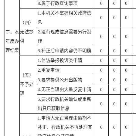
8.属于行政查询事项
0
0
0
1.本机关不掌握相关政府信
0
0
0
息
（四）
无法提
2.没有现成信息需要另行制
三、本
0
0
0
供
作
年度办
理结果
3.补正后申请内容仍不明确
0
0
0
1.信访举报投诉类申请
0
0
0
2.重复申请
0
0
0
（五）
3.要求提供公开出版物
0
0
0
不予处
4.无正当理由大量反复申请
0
0
0
理
5.要求行政机关确认或重新
0
0
0
出具已获取信息
1.申请人无正当理由逾期不
补正、行政机关不再处理其
0
0
0