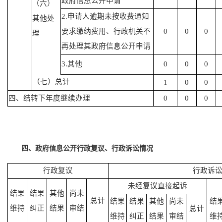
政府信息公开申请
（六）
2.申请人逾期未按收费通知
其他处
要求缴纳费用、行政机关不
0
0
0
理
再处理其政府信息公开申请
3.其他
0
0
0
（七）总计
1
0
0
四、结转下年度继续办理
0
0
0
四、政府信息公开行政复议、行政诉讼情况
行政复议
行政诉
未经复议直接起诉
结果
结果
其他
尚未
总计
结果
结果
其他
尚未
结
维持
纠正
结果
审结
总计
维持
纠正
结果
审结
维