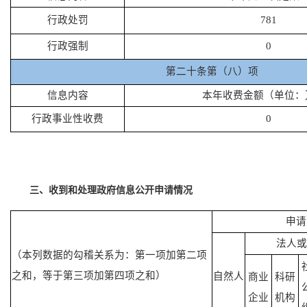
行政处罚
781
行政强制
0
第二十条第（八）项
信息内容
本年收费金额（单位：
行政事业性收费
0
三、收到和处理政府信息公开申请情况
申请
法人或
（本列数据的勾稽关系为：第一项加第二项
之和，等于第三项加第四项之和）
自然人
商业
科研
企业
机构