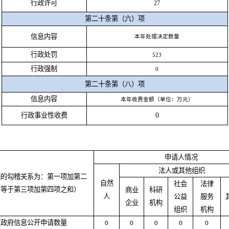
行政许可
27
第二十条第（六）项
信息内容
本年处理决定数量
行政处罚
523
行政强制
0
第二十条第（八）项
信息内容
本年收费金额（单位：万元）
行政事业性收费
0
申请人情况
法人或其他组织
据的勾稽关系为：第一项加第二
自然
社会
法律
，等于第三项加第四项之和）
商业
科研
人
公益
服务
企业
机构
组织
机构
收政府信息公开申请数量
0
0
0
0
0