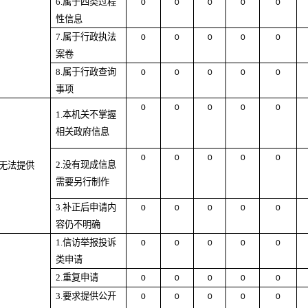
6.
属于四类过程
0
0
0
0
0
性信息
7.
属于行政执法
0
0
0
0
0
案卷
8.
属于行政查询
0
0
0
0
0
事项
0
0
0
0
0
1.
本机关不掌握
相关政府信息
0
0
0
0
0
2.
没有现成信息
无法提供
需要另行制作
3.
补正后申请内
0
0
0
0
0
容仍不明确
1.
信访举报投诉
0
0
0
0
0
类申请
2.
重复申请
0
0
0
0
0
3.
要求提供公开
0
0
0
0
0