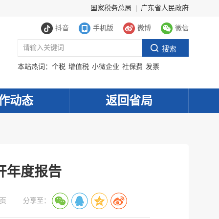
国家税务总局
|
广东省人民政府
抖音
手机版
微博
微信
本站热词：
个税
增值税
小微企业
社保费
发票
作动态
返回省局
开年度报告
页
分享至：