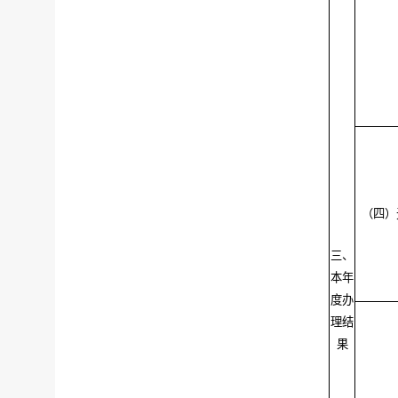
（四）
三、
本年
度办
理结
果