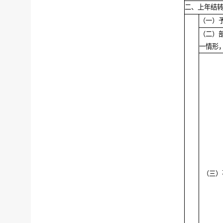
二、上年结
（一）
（二）
一情形
（三）