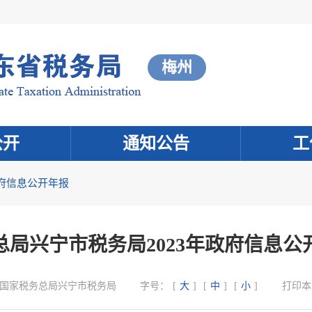
梅州
公开
通知公告
工
府信息公开年报
总局兴宁市税务局2023年政府信息公
国家税务总局兴宁市税务局
字号：
[
大
]
[
中
]
[
小
]
打印本