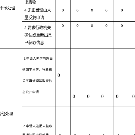
出版物
不予处理
4.
无正当理由大
0
0
0
0
0
量反复申请
0
0
0
0
0
5.
要求行政机关
确认或重新出具
已获取信息
1.申请人无正当理由
逾期不补正、行政机
0
关不再处理其政府信
息公开申请
0
0
0
0
0
其他处理
2.申请人逾期未按收