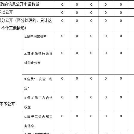
转政府信息公开申请数量
0
0
0
0
0
予以公开
0
0
0
0
0
部分公开（区分处理的，只计这
0
0
0
0
0
，不计其他情形）
0
0
0
0
0
属于国家机密
1.
0
0
0
0
0
其他法律行政法
2.
规禁止公开
0
0
0
0
0
危及
三安全一稳
3.
“
定
”
0
0
0
0
0
保护第三方合法
4.
不予公开
权益
0
0
0
0
0
属于三类内部事
5.
务信息