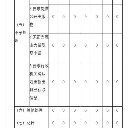
3.要求提供
公开出版
0
0
0
0
0
0
0
（五）
物
不予处
4.无正当理
理
由大量反
0
0
0
0
0
0
0
复申请
5.要求行政
机关确认
或重新出
0
0
0
0
0
0
0
具已获取
信息
（六）其他处理
0
0
0
0
0
0
0
（七）总计
0
0
0
0
0
0
0