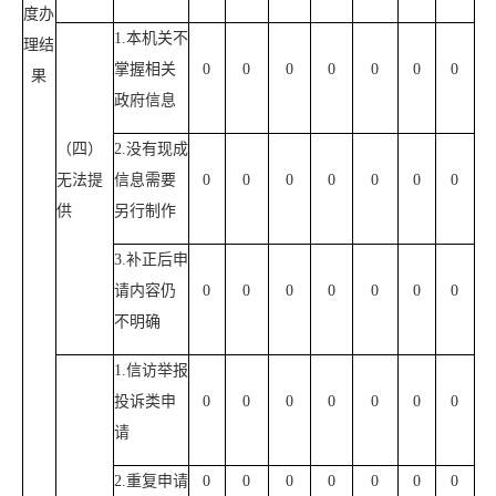
度办
1.本机关不
理结
掌握相关
0
0
0
0
0
0
0
果
政府信息
（四）
2.没有现成
无法提
信息需要
0
0
0
0
0
0
0
供
另行制作
3.补正后申
请内容仍
0
0
0
0
0
0
0
不明确
1.信访举报
投诉类申
0
0
0
0
0
0
0
请
2.重复申请
0
0
0
0
0
0
0