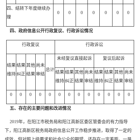
四、结转下年度继续办
0
0
0
0
0
0
0
理
四、政府信息公开行政复议、行政诉讼情况
行政复议
行政诉讼
未经复议直接起诉
复议后起诉
结果
结果
其他
尚未
总计
结果
结果
其他
尚未
结果
结果
其他
尚未
维持
纠正
结果
审结
维持
纠正
结果
审结
维持
纠正
结果
审结
0
0
0
0
0
0
0
0
0
0
0
0
0
五、存在的主要问题和改进情况
2019年，在阳江市税务局和阳江高新区委区管委会的有力指导
下，阳江高新区税务局政府信息公开工作稳步推进，取得了一定的
成效，但对照上级要求和社会公众的期望，还存在一定差距。一是