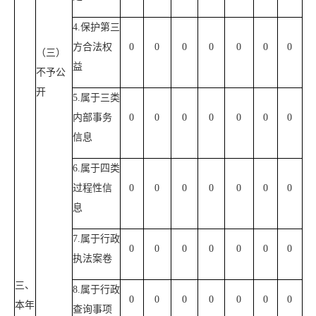
4.保护第三
方合法权
0
0
0
0
0
0
0
（三）
益
不予公
开
5.属于三类
内部事务
0
0
0
0
0
0
0
信息
6.属于四类
过程性信
0
0
0
0
0
0
0
息
7.属于行政
0
0
0
0
0
0
0
执法案卷
三、
8.属于行政
0
0
0
0
0
0
0
本年
查询事项