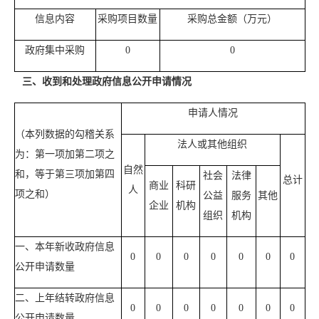
信息内容
采购项目数量
采购总金额（万元）
政府集中采购
0
0
三、收到和处理政府信息公开申请情况
申请人情况
（本列数据的勾稽关系
法人或其他组织
为：第一项加第二项之
自然
和，等于第三项加第四
社会
法律
总计
商业
科研
人
项之和）
公益
服务
其他
企业
机构
组织
机构
一、本年新收政府信息
0
0
0
0
0
0
0
公开申请数量
二、上年结转政府信息
0
0
0
0
0
0
0
公开申请数量