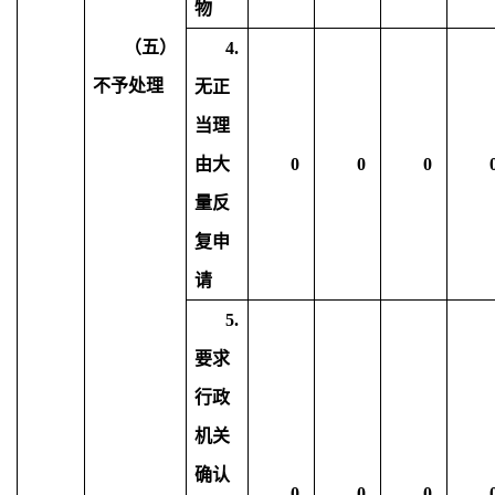
物
（五）
4.
不予处理
无正
当理
由大
0
0
0
量反
复申
请
5.
要求
行政
机关
确认
0
0
0