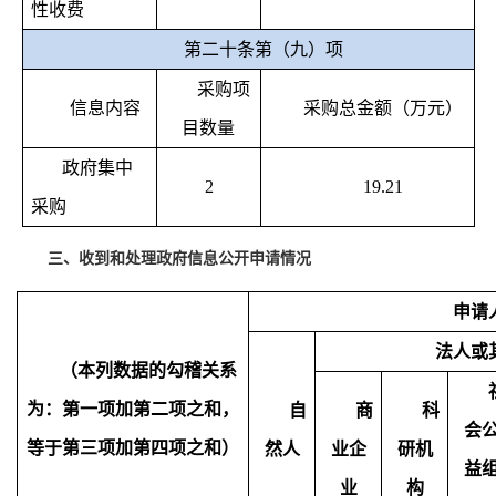
性收费
第二十条第（九）项
采购项
信息内容
采购总金额（万元）
目数量
政府集中
2
19.21
采购
三、收到和处理政府信息公开申请情况
申请
法人或
（本列数据的勾稽关系
为：第一项加第二项之和，
自
商
科
会
等于第三项加第四项之和）
然人
业企
研机
益
业
构