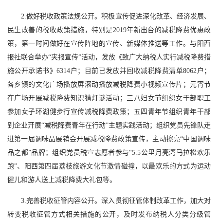
2.做好税收政策法规公开。积极宣传促进深化改革、经济发展、
民生改善的税收政策措施，特别是2019年新出台的减税降费优惠政
策，第一时间做好在宣传阵地的宣传、新媒体推送等工作。与阳西
报社联合举办“夹报宣传”活动，发放《致广大纳税人实行减税降费措
施公开承诺书》6314户；目前已发放并回收减税降费清单8062户；
各乡镇的文化广场播放屏滚动播放减税降费小视频宣传片；元宵节
在广场开展减税降费知识猜灯谜活动；三八妇女节组织女干部职工
参加女子环湖健步行宣传减税降费政策；五四青年节组织青年干部
到企业开展“减税降费青年在行动”主题实践活动；组织党员先锋队走
进第一届调味品展销会开展减税降费政策宣传，主动擦亮“中国调味
品之都”品牌；组织党员税宣志愿者参与“5.5公里月亮湾马拉松欢乐
跑”、阳西第四届荔枝旅游文化节激情碰撞，以最欢乐的方式为运动
健儿和游人送上减税降费大礼包等。
3.完善税收征管内容公开。深入贯彻征管体制改革工作，加大对
转变税收征管方式相关措施的公开，及时发布纳税人分类分级管