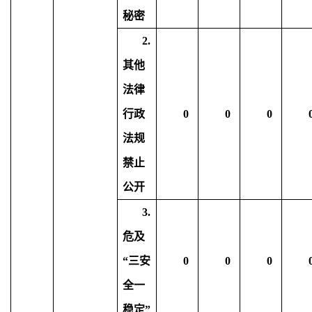
秘密
2.
其他
法律
行政
0
0
0
法规
禁止
公开
3.
危及
“三安
0
0
0
全一
稳定”