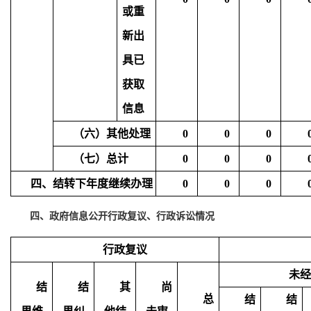
或重
新出
具已
获取
信息
（六）其他处理
0
0
0
（七）总计
0
0
0
四、结转下年度继续办理
0
0
0
四、政府信息公开行政复议、行政诉讼情况
行政复议
未经
结
结
其
尚
总
结
结