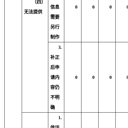
（四）
信息
0
0
0
无法提供
需要
另行
制作
3.
补正
后申
请内
0
0
0
容仍
不明
确
1.
信访