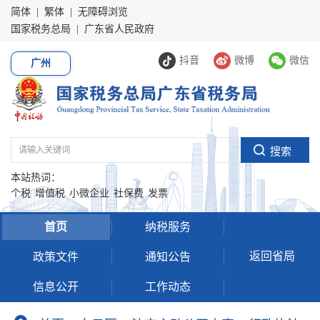
简体
|
繁体
|
无障碍浏览
国家税务总局
|
广东省人民政府
抖音
微博
微信
广州
本站热词：
个税
增值税
小微企业
社保费
发票
首页
纳税服务
返回省局
政策文件
通知公告
信息公开
工作动态