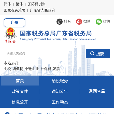
简体
|
繁体
|
无障碍浏览
国家税务总局
|
广东省人民政府
抖音
微博
微信
广州
本站热词：
个税
增值税
小微企业
社保费
发票
首页
纳税服务
返回省局
政策文件
通知公告
信息公开
工作动态