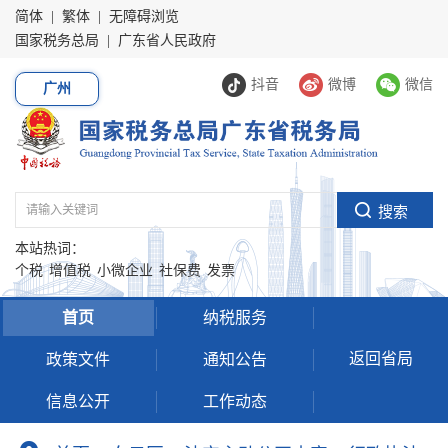
简体
|
繁体
|
无障碍浏览
国家税务总局
|
广东省人民政府
抖音
微博
微信
广州
本站热词：
个税
增值税
小微企业
社保费
发票
首页
纳税服务
返回省局
政策文件
通知公告
信息公开
工作动态