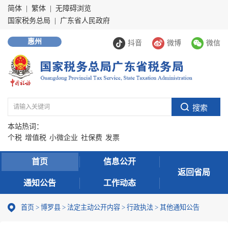
简体
|
繁体
|
无障碍浏览
国家税务总局
|
广东省人民政府
惠州
抖音
微博
微信
本站热词：
个税
增值税
小微企业
社保费
发票
首页
信息公开
返回省局
通知公告
工作动态
首页
>
博罗县
>
法定主动公开内容
>
行政执法
>
其他通知公告